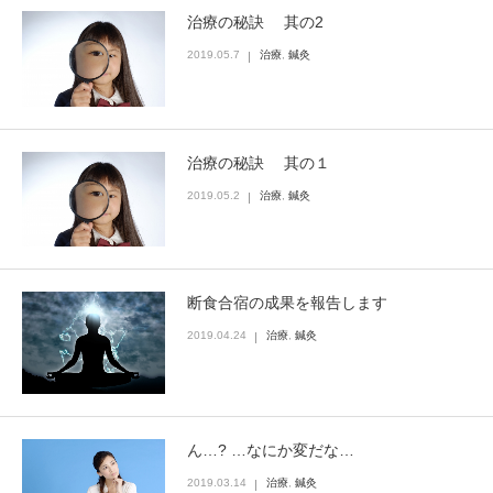
治療の秘訣 其の2
2019.05.7
治療
,
鍼灸
治療の秘訣 其の１
2019.05.2
治療
,
鍼灸
断食合宿の成果を報告します
2019.04.24
治療
,
鍼灸
ん…? …なにか変だな…
2019.03.14
治療
,
鍼灸