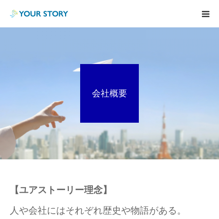
TOP
BodyCare
会社概要
Consulting
Blog
Voice
Information
【ユアストーリー理念】
特定技能実習生制度
人や会社にはそれぞれ歴史や物語がある。