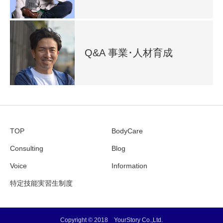
Q&A 事業･人材育成
TOP
BodyCare
Consulting
Blog
Voice
Information
特定技能実習生制度
Copyright © 2018 YourStory Co.,Ltd.