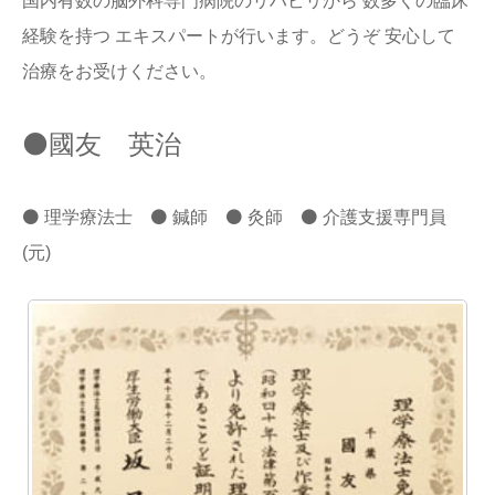
国内有数の脳外科専門病院のリハビリから 数多くの臨床
経験を持つ エキスパートが行います。どうぞ 安心して
治療をお受けください。
⚫️國友 英治
⚫️ 理学療法士 ⚫️ 鍼師 ⚫️ 灸師 ⚫️ 介護支援専門員
(元)