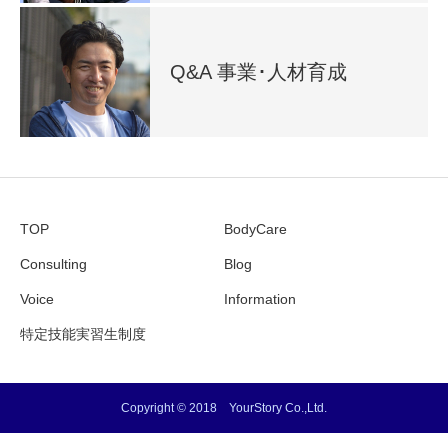
Q&A 事業･人材育成
TOP
BodyCare
Consulting
Blog
Voice
Information
特定技能実習生制度
Copyright © 2018 YourStory Co.,Ltd.