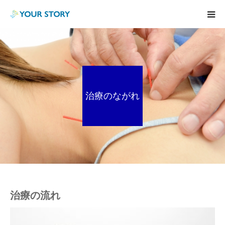
TOP
BodyCare
治療のながれ
Consulting
Blog
Voice
Information
治療の流れ
特定技能実習生制度